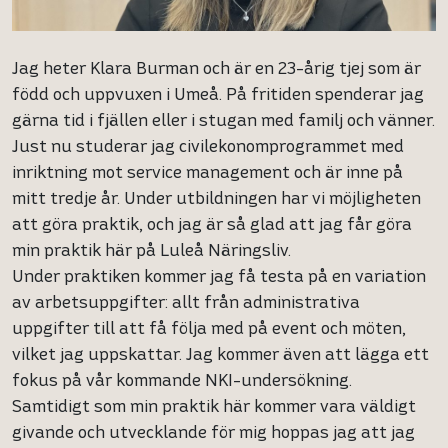
Jag heter Klara Burman och är en 23-årig tjej som är
född och uppvuxen i Umeå. På fritiden spenderar jag
gärna tid i fjällen eller i stugan med familj och vänner.
Just nu studerar jag civilekonomprogrammet med
inriktning mot service management och är inne på
mitt tredje år. Under utbildningen har vi möjligheten
att göra praktik, och jag är så glad att jag får göra
min praktik här på Luleå Näringsliv.
Under praktiken kommer jag få testa på en variation
av arbetsuppgifter: allt från administrativa
uppgifter till att få följa med på event och möten,
vilket jag uppskattar. Jag kommer även att lägga ett
fokus på vår kommande NKI-undersökning.
Samtidigt som min praktik här kommer vara väldigt
givande och utvecklande för mig hoppas jag att jag