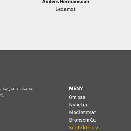
Anders Hermansson
Ledamot
MENY
bolag som skapar
et.
Om oss
Nyheter
Medlemmar
Branschråd
Kontakta oss