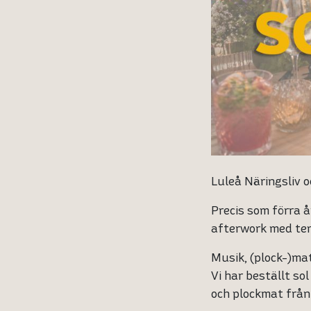
Luleå Näringsliv oc
Precis som förra å
afterwork med te
Musik, (plock-)ma
Vi har beställt s
och plockmat från