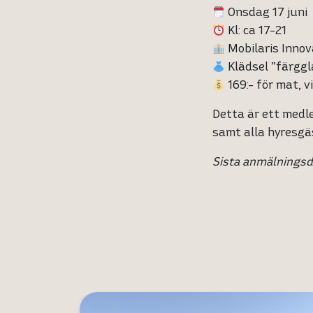
Onsdag 17 juni
Kl: ca 17-21
Mobilaris Innov
Klädsel ”färggl
169:- för mat, v
Detta är ett medl
samt alla hyresgäs
Sista anmälningsd