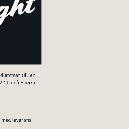
edlemmar till en
VD Luleå Energi.
k med leverans