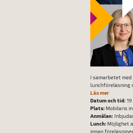
I samarbetet med 
lunchföreläsning m
Läs mer
Datum och tid:
19 
Plats:
Mobilaris i
Anmälan:
Inbjudan
Lunch:
Möjlighet a
innan föreläsninge