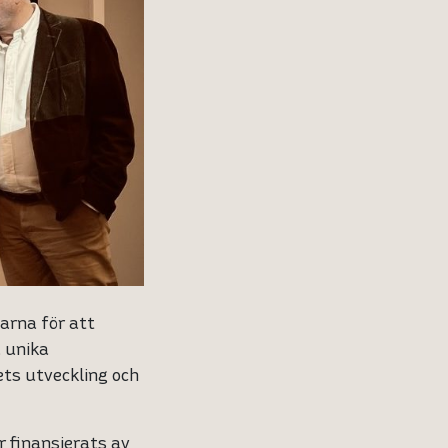
garna för att
å unika
vets utveckling och
r finansierats av