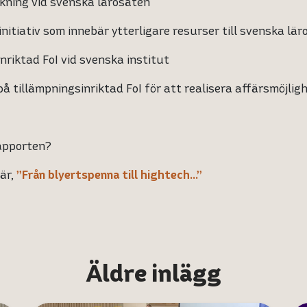
ning vid svenska lärosäten
tiativ som innebär ytterligare resurser till svenska lär
iktad FoI vid svenska institut
tillämpningsinriktad FoI för att realisera affärsmöjlig
rapporten?
är,
”Från blyertspenna till hightech…”
Äldre inlägg