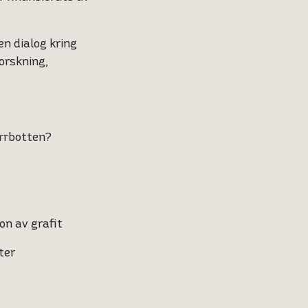
n dialog kring
orskning,
orrbotten?
on av grafit
ter