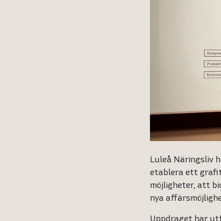
Luleå Näringsliv h
etablera ett grafi
möjligheter, att b
nya affärsmöjlighe
Uppdraget har utf