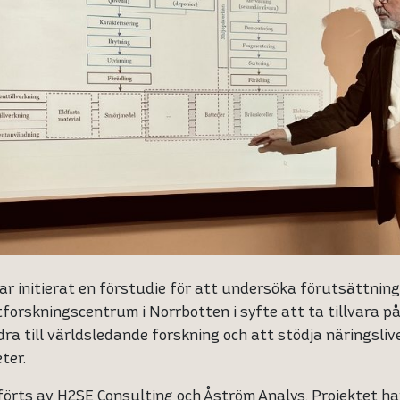
ar initierat en förstudie för att undersöka förutsättnin
tforskningscentrum i Norrbotten i syfte att ta tillvara p
idra till världsledande forskning och att stödja näringsli
ter.
örts av H2SE Consulting och Åström Analys. Projektet ha