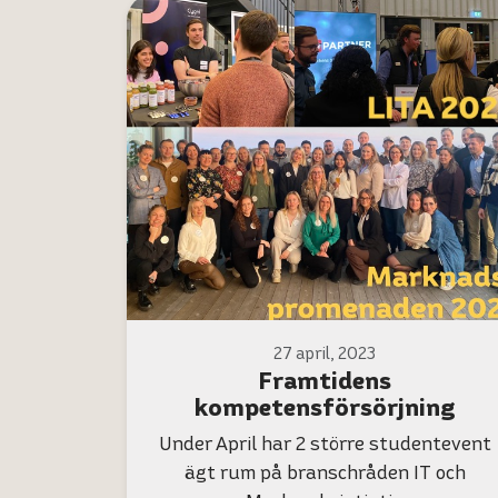
27 april, 2023
Framtidens
kompetensförsörjning
Under April har 2 större studentevent
ägt rum på branschråden IT och