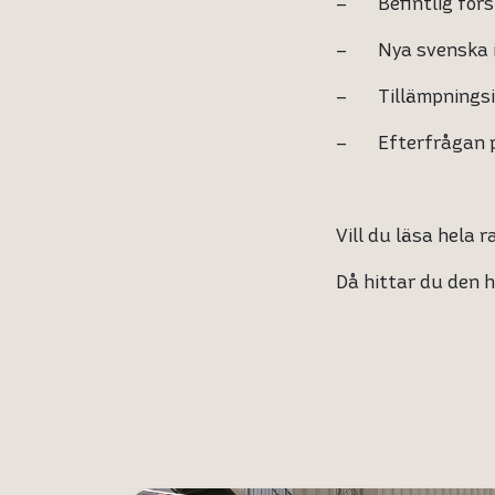
– Befintlig forsk
– Nya svenska ini
– Tillämpningsinr
– Efterfrågan på 
Vill du läsa hela 
Då hittar du den h