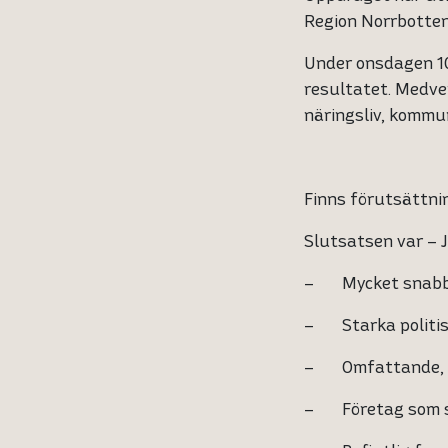
Region Norrbotte
Under onsdagen 10
resultatet. Medve
näringsliv, kommun
Finns förutsättni
Slutsatsen var – J
– Mycket snabbt
– Starka politisk
– Omfattande, ko
– Företag som se