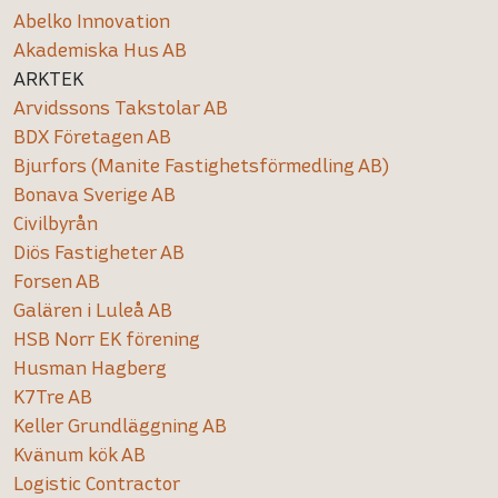
Abelko Innovation
Akademiska Hus AB
ARKTEK
Arvidssons Takstolar AB
BDX Företagen AB
Bjurfors (Manite Fastighetsförmedling AB)
Bonava Sverige AB
Civilbyrån
Diös Fastigheter AB
Forsen AB
Galären i Luleå AB
HSB Norr EK förening
Husman Hagberg
K7Tre AB
Keller Grundläggning AB
Kvänum kök AB
Logistic Contractor