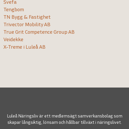
Svefa
Tengbom
TN Bygg & Fastighet
Trivector Mobility AB
True Grit Competence Group AB
Veidekke
X-Treme i Luleå AB
Luleå Näringsliv är ett medlemsägt samverkansbolag som
skapar långsiktig, lönsam och hållbar tillväxt i näringslivet.